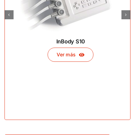
InBody S10
Ver más