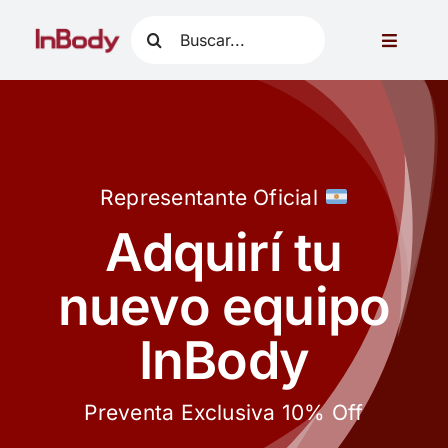
Skip
Search
to
Toggle
for:
content
Navigati
Acerca de InBody
Aplicaciones clínicas
Representante Oficial
Productos
Adquirí tu
nuevo equipo
Contacto
InBody
Preventa Exclusiva 10% Off