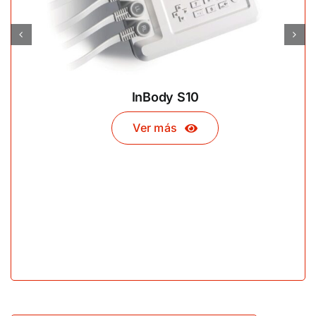
InBody S10
Ver más