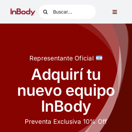
Skip
Search
to
Toggle
for:
content
Navigati
Acerca de InBody
Aplicaciones clínicas
Representante Oficial
Productos
Adquirí tu
nuevo equipo
Contacto
InBody
Preventa Exclusiva 10% Off