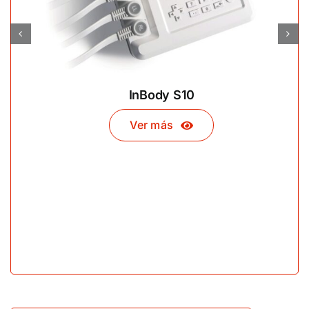
InBody S10
Ver más